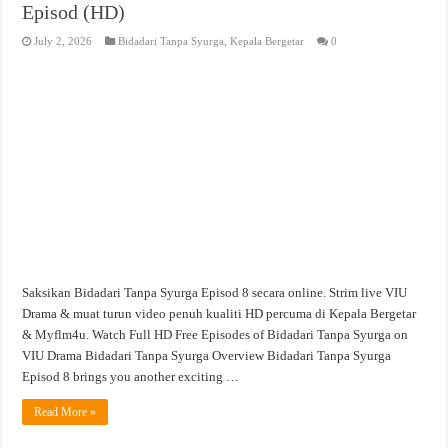
Episod (HD)
July 2, 2026
Bidadari Tanpa Syurga
,
Kepala Bergetar
0
Saksikan Bidadari Tanpa Syurga Episod 8 secara online. Strim live VIU
Drama & muat turun video penuh kualiti HD percuma di Kepala Bergetar
& Myflm4u. Watch Full HD Free Episodes of Bidadari Tanpa Syurga on
VIU Drama Bidadari Tanpa Syurga Overview Bidadari Tanpa Syurga
Episod 8 brings you another exciting …
Read More »