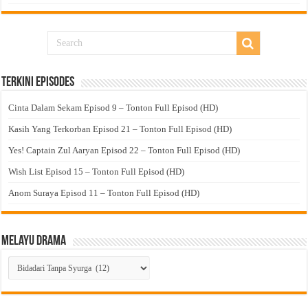
Terkini Episodes
Cinta Dalam Sekam Episod 9 – Tonton Full Episod (HD)
Kasih Yang Terkorban Episod 21 – Tonton Full Episod (HD)
Yes! Captain Zul Aaryan Episod 22 – Tonton Full Episod (HD)
Wish List Episod 15 – Tonton Full Episod (HD)
Anom Suraya Episod 11 – Tonton Full Episod (HD)
Melayu Drama
Melayu
Drama