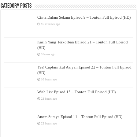
Category Posts
Cinta Dalam Sekam Episod 9 – Tonton Full Episod (HD)
16 minutes ago
Kasih Yang Terkorban Episod 21 – Tonton Full Episod
(HD)
3 hours ago
Yes! Captain Zul Aaryan Episod 22 – Tonton Full Episod
(HD)
10 hours ago
Wish List Episod 15 – Tonton Full Episod (HD)
22 hours ago
Anom Suraya Episod 11 – Tonton Full Episod (HD)
22 hours ago