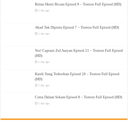
Bulan Henti Bicara Episod 9 – Tonton Full Episod (HD)
1 day ago
Akad Tak Dipinta Episod 7 – Tonton Full Episod (HD)
1 day ago
Yes! Captain Zul Aaryan Episod 21 – Tonton Full Episod
(HD)
1 day ago
Kasih Yang Terkorban Episod 20 – Tonton Full Episod
(HD)
1 day ago
Cinta Dalam Sekam Episod 8 – Tonton Full Episod (HD)
1 day ago