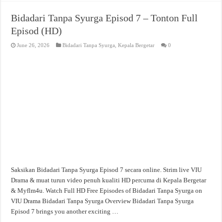
Bidadari Tanpa Syurga Episod 7 – Tonton Full
Episod (HD)
June 26, 2026
Bidadari Tanpa Syurga
,
Kepala Bergetar
0
Saksikan Bidadari Tanpa Syurga Episod 7 secara online. Strim live VIU
Drama & muat turun video penuh kualiti HD percuma di Kepala Bergetar
& Myflm4u. Watch Full HD Free Episodes of Bidadari Tanpa Syurga on
VIU Drama Bidadari Tanpa Syurga Overview Bidadari Tanpa Syurga
Episod 7 brings you another exciting …