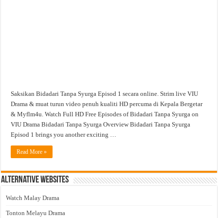
Saksikan Bidadari Tanpa Syurga Episod 1 secara online. Strim live VIU
Drama & muat turun video penuh kualiti HD percuma di Kepala Bergetar
& Myflm4u. Watch Full HD Free Episodes of Bidadari Tanpa Syurga on
VIU Drama Bidadari Tanpa Syurga Overview Bidadari Tanpa Syurga
Episod 1 brings you another exciting …
Read More »
Alternative Websites
Watch Malay Drama
Tonton Melayu Drama