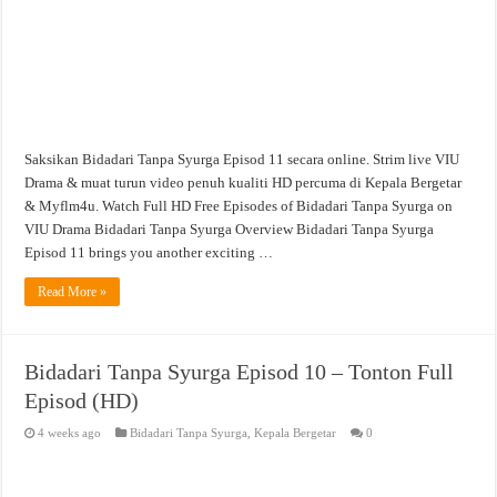
Saksikan Bidadari Tanpa Syurga Episod 11 secara online. Strim live VIU
Drama & muat turun video penuh kualiti HD percuma di Kepala Bergetar
& Myflm4u. Watch Full HD Free Episodes of Bidadari Tanpa Syurga on
VIU Drama Bidadari Tanpa Syurga Overview Bidadari Tanpa Syurga
Episod 11 brings you another exciting …
Read More »
Bidadari Tanpa Syurga Episod 10 – Tonton Full
Episod (HD)
4 weeks ago
Bidadari Tanpa Syurga
,
Kepala Bergetar
0